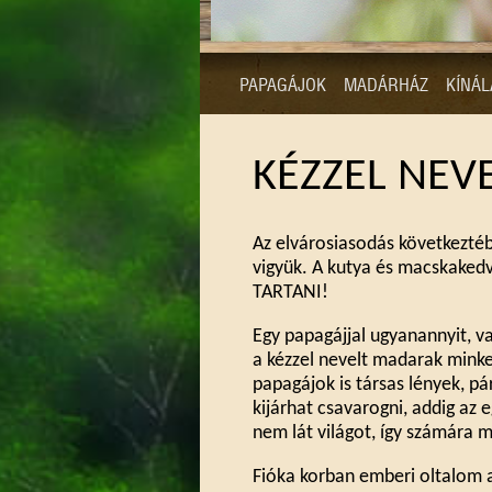
PAPAGÁJOK
MADÁRHÁZ
KÍNÁL
KÉZZEL NEV
Az elvárosiasodás következté
vigyük. A kutya és macskaked
TARTANI!
Egy papagájjal ugyanannyit, va
a kézzel nevelt madarak minke
papagájok is társas lények, p
kijárhat csavarogni, addig az 
nem lát világot, így számára mi
Fióka korban emberi oltalom al