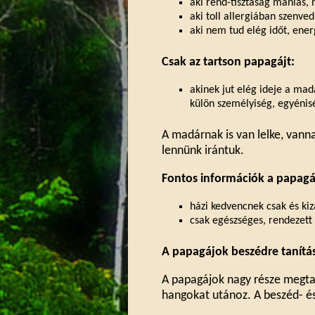
aki rend-tisztaság mániás, 
aki toll allergiában szenved
aki nem tud elég időt, ener
Csak az tartson papagájt:
akinek jut elég ideje a mad
külön személyiség, egyénis
A madárnak is van lelke, vannak
lennünk irántuk.
Fontos információk a papag
házi kedvencnek csak és kiz
csak egészséges, rendezett 
A papagájok beszédre tanítá
A papagájok nagy része megtan
hangokat utánoz. A beszéd- é