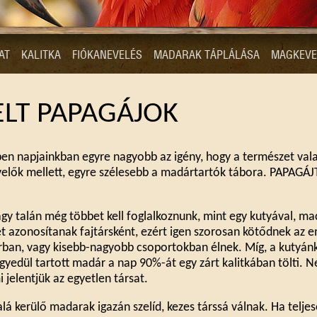
AT
KALITKA
FIÓKANEVELÉS
MADARAK TÁPLÁLÁSA
MAGKEVE
ELT PAPAGÁJOK
ben napjainkban egyre nagyobb az igény, hogy a természet va
velők mellett, egyre szélesebb a madártartók tábora. PAPA
gy talán még többet kell foglalkoznunk, mint egy kutyával, mac
t azonosítanak fajtársként, ezért igen szorosan kötődnek az 
árban, vagy kisebb-nagyobb csoportokban élnek. Míg, a kutyánk
egyedül tartott madár a nap 90%-át egy zárt kalitkában tölti. N
 jelentjük az egyetlen társat.
á kerülő madarak igazán szelíd, kezes társsá válnak. Ha telje