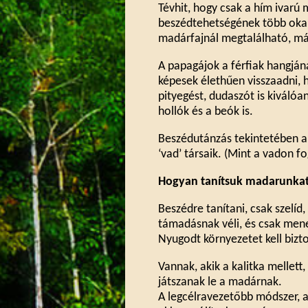
Tévhit, hogy csak a hím ivarú
beszédtehetségének több oka v
madárfajnál megtalálható, má
A papagájok a férfiak hangjá
képesek élethűen visszaadni, 
pityegést, dudaszót is kiváló
hollók és a beók is.
Beszédutánzás tekintetében a
‘vad’ társaik. (Mint a vadon fo
Hogyan tanítsuk madarunka
Beszédre tanítani, csak szelíd
támadásnak véli, és csak mene
Nyugodt környezetet kell bizt
Vannak, akik a kalitka mellet
játszanak le a madárnak.
A legcélravezetőbb módszer, a