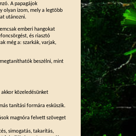
ánzó. A papagájok
y olyan izom, mely a legtöbb
at utánozni.
 Nemcsak emberi hangokat
foncsörgést, és riasztó
k még a: szarkák, varjak,
megtaníthatók beszélni, mint
, akkor közeledésünket
más tanítási formára esküszik.
Mások magnóra felvett szöveget
és, simogatás, takarítás,