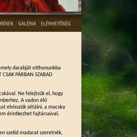
RÉKEK
GALÉRIA
ELÉRHETŐSÉG
lamely darabját otthonunkba
GÁJT CSAK PÁRBAN SZABAD
skával. Ne felejtsük el, hogy
emberhez. A vadon élő
at elvisszük sétálni, a macska
em érintkezhet fajtársaival,
sen szelíd madarat szeretnék,