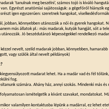
 madarak ‘tanulnak meg beszélni’, számos tojó is kiváló hangut
an. Egyrészt anatómiai sajátosságuk: a gégefőről hiányzik eg
srészt igen egyszerűen: szeretnek hangokat, viselkedésformák
nál, jobban, könnyebben utánozzák a női és gyerek hangokat.
hanem más állatok pl.: más madarak, kutyák hangját, sőt a tele
an utánozzák. Jó beszédutánzó képességekkel rendelkező madara
 kézzel nevelt, szelíd madarak jobban, könnyebben, hamarabb 
gott, vagy szülők által nevelt példányok)
t?
, kiegyensúlyozott madarat lehet. Ha a madár vad és fél tőlünk
külni fog.
osítanunk számára. Ahány ház, annyi szokás. Mindenki más és 
t, folyamatosan ismételgetik a kívánt szavakat, mondatokat. 
mikor valamilyen kontaktusba lépünk a madárral, ez lehet etet