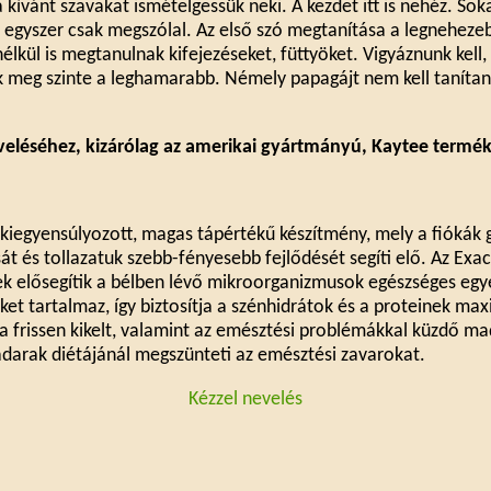
a kívánt szavakat ismételgessük neki. A kezdet itt is nehéz. Sok
a egyszer csak megszólal. Az első szó megtanítása a legnehe
nélkül is megtanulnak kifejezéseket, füttyöket. Vigyáznunk kel
 meg szinte a leghamarabb. Némely papagájt nem kell tanítan
eveléséhez, kizárólag az amerikai gyártmányú, Kaytee termé
kiegyensúlyozott, magas tápértékű készítmény, mely a fiókák 
át és tollazatuk szebb-fényesebb fejlődését segíti elő. Az Exac
k elősegítik a bélben lévő mikroorganizmusok egészséges egy
t tartalmaz, így biztosítja a szénhidrátok és a proteinek max
 frissen kikelt, valamint az emésztési problémákkal küzdő ma
madarak diétájánál megszünteti az emésztési zavarokat.
Kézzel nevelés