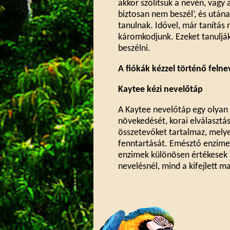
akkor szólítsuk a nevén, vagy 
biztosan nem beszél’, és után
tanulnak. Idővel, már tanítás 
káromkodjunk. Ezeket tanulják
beszélni.
A fiókák kézzel történő feln
Kaytee kézi nevelőtáp
A Kaytee nevelőtáp egy olyan 
növekedését, korai elválasztás
összetevőket tartalmaz, melye
fenntartását. Emésztő enzimeke
enzimek különösen értékesek a
nevelésnél, mind a kifejlett 