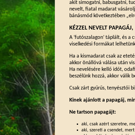
akit simogatni, babusgatni, tu
nevelt, fiatal madarat vásárol
bánásmód következtében „elro
KÉZZEL NEVELT PAPAGÁJ,
A ‘futószalagon’ táplált, és a
viselkedési formákat lelhetünk
Ha a kismadarat csak az etetés
akkor önállóvá válása után vi
Ha nevelésére kellő időt, odaf
beszélünk hozzá, akkor válik b
Csak zárt gyűrűs, tenyésztői 
Kinek ajánlott a papagáj, min
Ne tartson papagájt:
aki, csak azért szeretne, m
aki, szereti a csendet, mer