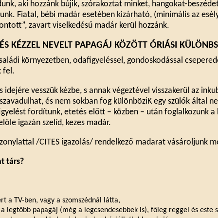
dunk, aki hozzánk bújik, szórakoztat minket, hangokat-beszédet
junk. Fiatal, bébi madár esetében kizárható, (minimális az esél
ntott”, zavart viselkedésű madár kerül hozzánk.
 ÉS KÉZZEL NEVELT PAPAGÁJ KÖZÖTT ÓRIÁSI KÜLÖNBS
 családi környezetben, odafigyeléssel, gondoskodással csepered
 fel.
 idejére vesszük kézbe, s annak végeztével visszakerül az inku
sszavadulhat, és nem sokban fog különböziK egy szülők által ne
igyelést fordítunk, etetés előtt – közben – után foglalkozunk a
előle igazán szelíd, kezes madár.
bizonylattal /CITES igazolás/ rendelkező madarat vásároljunk m
t társ?
ert a TV-ben, vagy a szomszédnál látta,
t a legtöbb papagáj (még a legcsendesebbek is), főleg reggel és este sz