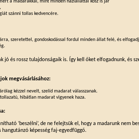
mert a madarakkal, mint minden háziállattal kosz is jár
,
giát szánni tollas kedvencére.
árra, szeretettel, gondoskodással fordul minden állat felé, és elfogad
ég.
 jó és rossz tulajdonságaik is. Így kell őket elfogadnunk, és sze
ájok megvásárlásához:
árólag kézzel nevelt, szelíd madarat válasszanak.
tollazatú, hibátlan madarat vigyenek haza.
sa:
ítható ’beszélni’, de ne felejtsük el, hogy a madarunk nem bes
s hangutánzó képesség faj-egyedfüggő.