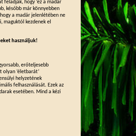
at feladják, hogy ‘ez a madár
zebb, később már könnyebben
l, hogy a madár jelenlétében ne
i, maguktól kezdenek el
keket használjuk!
gyorsabb, erőteljesebb
t olyan ‘életbarát’
ensúlyi helyzetének
imális felhasználását. Ezek az
darak esetében. Mind a kézi