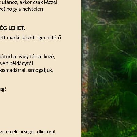
 utánoz, akkor csak kézzel
ye) hogy a helytelen
ÉG LEHET.
ett madár között igen eltérő
bátorba, vagy társai közé,
velt példánytól.
 kismadárral, simogatjuk,
eg!
eretnek locsogni, rikoltozni,