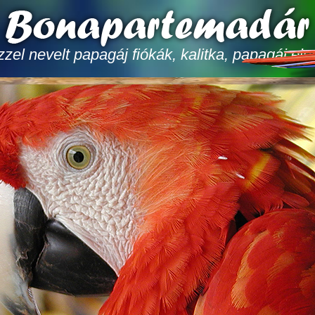
zel nevelt papagáj fiókák, kalitka, papagáj el