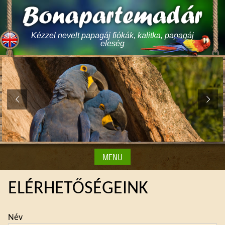
Skip
to
content
Kézzel nevelt papagáj fiókák, kalitka, papagáj
eleség
MENU
ELÉRHETŐSÉGEINK
Név