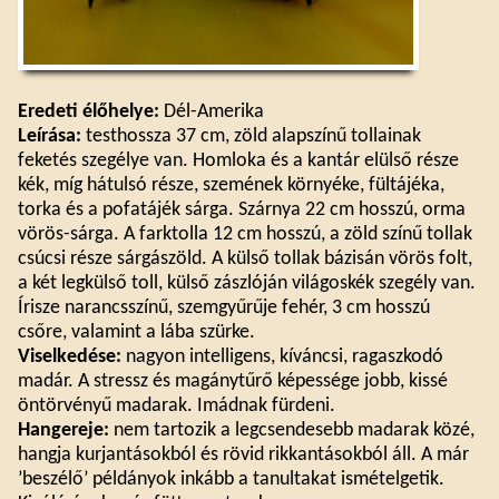
Eredeti élőhelye:
Dél-Amerika
Leírása:
testhossza 37 cm, zöld alapszínű tollainak
feketés szegélye van. Homloka és a kantár elülső része
kék, míg hátulsó része, szemének környéke, fültájéka,
torka és a pofatájék sárga. Szárnya 22 cm hosszú, orma
vörös-sárga. A farktolla 12 cm hosszú, a zöld színű tollak
csúcsi része sárgászöld. A külső tollak bázisán vörös folt,
a két legkülső toll, külső zászlóján világoskék szegély van.
Írisze narancsszínű, szemgyűrűje fehér, 3 cm hosszú
csőre, valamint a lába szürke.
Viselkedése:
nagyon intelligens, kíváncsi, ragaszkodó
madár. A stressz és magánytűrő képessége jobb, kissé
öntörvényű madarak. Imádnak fürdeni.
Hangereje:
nem tartozik a legcsendesebb madarak közé,
hangja kurjantásokból és rövid rikkantásokból áll. A már
’beszélő’ példányok inkább a tanultakat ismételgetik.