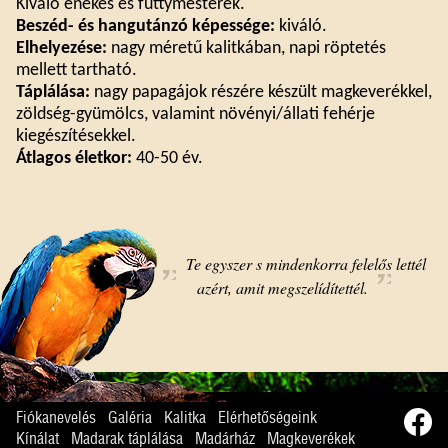
Kiváló énekes és füttymesterek.
Beszéd- és hangutánzó képessége:
kiváló.
Elhelyezése:
nagy méretű kalitkában, napi röptetés
mellett tartható.
Táplálása:
nagy papagájok részére készült magkeverékkel,
zöldség-gyümölcs, valamint növényi/állati fehérje
kiegészítésekkel.
Átlagos életkor:
40-50 év.
Te egyszer s mindenkorra felelős lettél
azért, amit megszelídítettél.
Fiókanevelés
Galéria
Kalitka
Elérhetőségeink
Kínálat
Madarak táplálása
Madárház
Magkeverékek